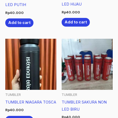
LED HIJAU
LED PUTIH
Rp
40.000
Rp
40.000
Add to cart
Add to cart
TUMBLER
TUMBLER
TUMBLER NIAGARA TOSCA
TUMBLER SAKURA NON
LED BIRU
Rp
40.000
Rp
40.000